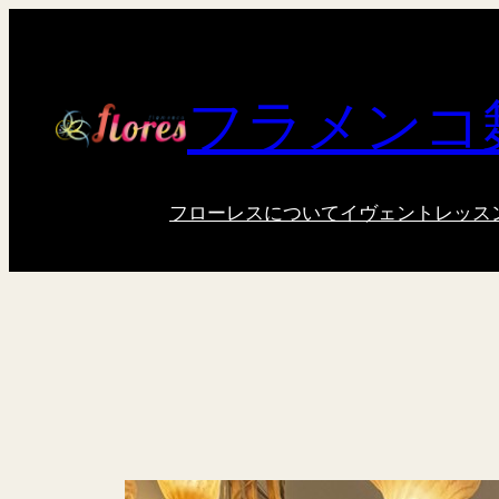
内
容
を
フラメンコ
ス
キ
ッ
プ
フローレスについて
イヴェント
レッス