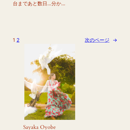
台まであと数日…分か…
1
2
次のページ
→
Sayaka Oyobe