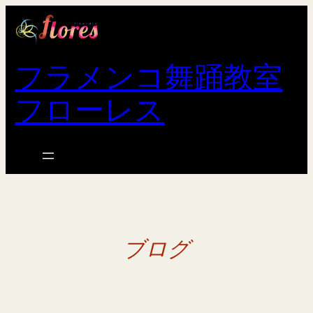
内
容
を
フラメンコ舞踊教室
ス
キ
フローレス
ッ
プ
ブログ