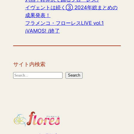
イヴェントは続く③ 2024年総まとめの
成果発表！
フラメンコ・フローレスLIVE vol.1
¡VAMOS! /終了
サイト内検索
S
Search
e
a
r
c
h