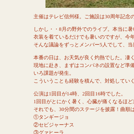
主催はテレビ信州様。ご施設は30周年記念
しかし・・8月の野外でのライブ。本当に
衣装を着ているだけでも暑いのですが、今年
そんな議論をずっとメンバー5人でして、当
本番の日は、お天気が良く灼熱でした。凄
現地に赴き、まずはコンパネの設置など準
いろ課題が発生。
こういうことも経験を積んで、対処してい
公演は1回目が14時、2回目16時でした。
1回目がとにかく暑く、心臓が痛くなるほ
それでも、30分間のステージを披露！曲順
①タンギージョ
②セビジャーナス
③グァヒーラ