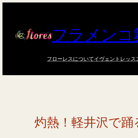
内
容
を
フラメンコ
ス
キ
ッ
プ
フローレスについて
イヴェント
レッス
灼熱！軽井沢で踊