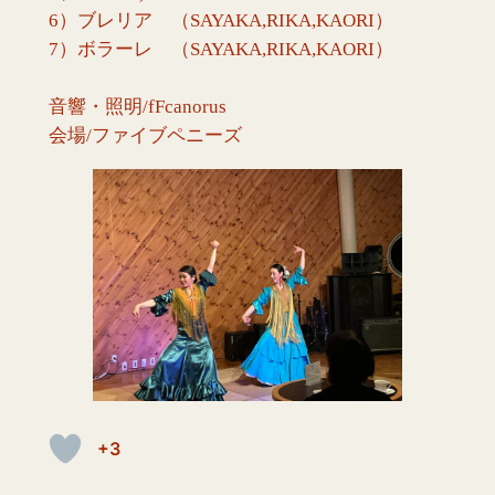
6）ブレリア （SAYAKA,RIKA,KAORI）
7）ボラーレ （SAYAKA,RIKA,KAORI）
音響・照明/fFcanorus
会場/ファイブペニーズ
+3