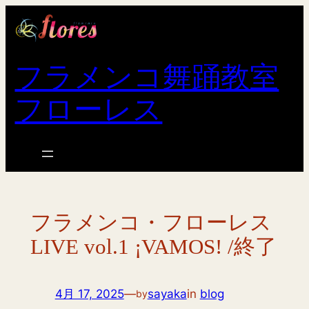
内
容
を
ス
フラメンコ舞踊教室
キ
フローレス
ッ
プ
フラメンコ・フローレス
LIVE vol.1 ¡VAMOS! /終了
4月 17, 2025
—
sayaka
in
blog
by